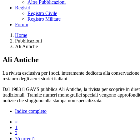
Altre Pubblicazioni
Registri
Registro Civile
Registro Militare
Forum
Home
Pubblicazioni
Ali Antiche
Ali Antiche
La rivista esclusiva per i soci, interamente dedicata alla conservazione
restauro degli aerei storici italiani.
Dal 1983 il GAVS pubblica Ali Antiche, la rivista per scoprire in diretta
tradizionali. Tramite numeri monografici speciali vengono approfonditi 
notizie che sfuggono alla stampa non specializzata.
Indice completo
«
1
2
3
(current)