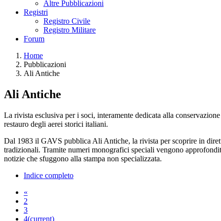
Altre Pubblicazioni
Registri
Registro Civile
Registro Militare
Forum
Home
Pubblicazioni
Ali Antiche
Ali Antiche
La rivista esclusiva per i soci, interamente dedicata alla conservazione
restauro degli aerei storici italiani.
Dal 1983 il GAVS pubblica Ali Antiche, la rivista per scoprire in diretta
tradizionali. Tramite numeri monografici speciali vengono approfonditi 
notizie che sfuggono alla stampa non specializzata.
Indice completo
«
2
3
4
(current)