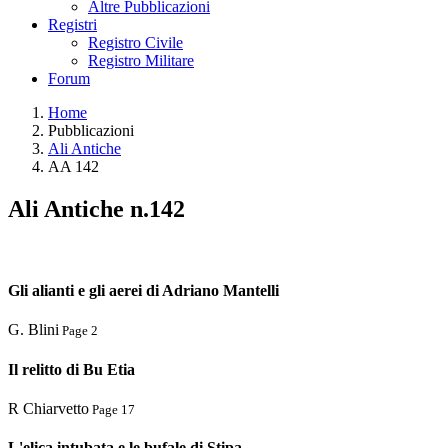
Altre Pubblicazioni
Registri
Registro Civile
Registro Militare
Forum
Home
Pubblicazioni
Ali Antiche
AA 142
Ali Antiche n.142
Gli alianti e gli aerei di Adriano Mantelli
G. Blini
Page 2
Il relitto di Bu Etia
R Chiarvetto
Page 17
L'elica intubata e le bufale di Stipa