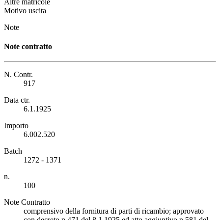
Altre matricole
Motivo uscita
Note
Note contratto
N. Contr.
917
Data ctr.
6.1.1925
Importo
6.002.520
Batch
1272 - 1371
n.
100
Note Contratto
comprensivo della fornitura di parti di ricambio; approvato
con decreto n.471 del 8.1.1925 ed atto aggiuntivo n.581 del