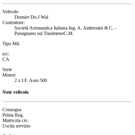
Velivolo
Dornier Do.J Wal
Costruttore:
Società Aeronautica Italiana Ing. A. Ambrosini & C. -
Passignano sul TrasimenoC.M.
Tipo Mil.
n/c:
CA
Serie
Motori
2 x I.F. Asso 500
Note velivolo
Consegna
Prima Reg.
Matricola civ.
Uscita servizio