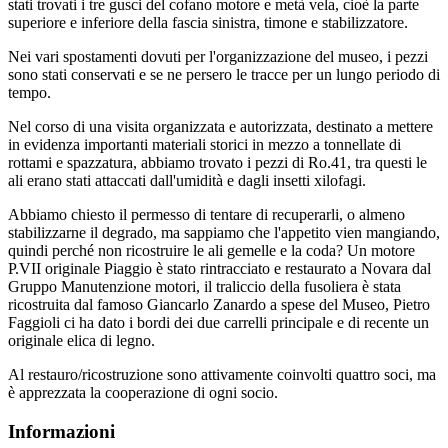
stati trovati i tre gusci del cofano motore e metà vela, cioè la parte
superiore e inferiore della fascia sinistra, timone e stabilizzatore.
Nei vari spostamenti dovuti per l'organizzazione del museo, i pezzi
sono stati conservati e se ne persero le tracce per un lungo periodo di
tempo.
Nel corso di una visita organizzata e autorizzata, destinato a mettere
in evidenza importanti materiali storici in mezzo a tonnellate di
rottami e spazzatura, abbiamo trovato i pezzi di Ro.41, tra questi le
ali erano stati attaccati dall'umidità e dagli insetti xilofagi.
Abbiamo chiesto il permesso di tentare di recuperarli, o almeno
stabilizzarne il degrado, ma sappiamo che l'appetito vien mangiando,
quindi perché non ricostruire le ali gemelle e la coda? Un motore
P.VII originale Piaggio è stato rintracciato e restaurato a Novara dal
Gruppo Manutenzione motori, il traliccio della fusoliera è stata
ricostruita dal famoso Giancarlo Zanardo a spese del Museo, Pietro
Faggioli ci ha dato i bordi dei due carrelli principale e di recente un
originale elica di legno.
Al restauro/ricostruzione sono attivamente coinvolti quattro soci, ma
è apprezzata la cooperazione di ogni socio.
Informazioni