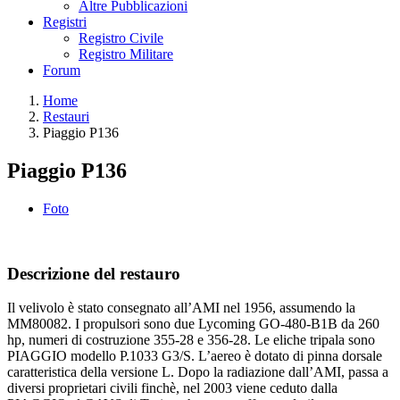
Altre Pubblicazioni
Registri
Registro Civile
Registro Militare
Forum
Home
Restauri
Piaggio P136
Piaggio P136
Foto
Descrizione del restauro
Il velivolo è stato consegnato all’AMI nel 1956, assumendo la
MM80082. I propulsori sono due Lycoming GO-480-B1B da 260
hp, numeri di costruzione 355-28 e 356-28. Le eliche tripala sono
PIAGGIO modello P.1033 G3/S. L’aereo è dotato di pinna dorsale
caratteristica della versione L. Dopo la radiazione dall’AMI, passa a
diversi proprietari civili finchè, nel 2003 viene ceduto dalla