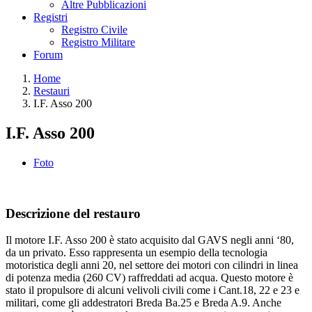
Altre Pubblicazioni
Registri
Registro Civile
Registro Militare
Forum
Home
Restauri
I.F. Asso 200
I.F. Asso 200
Foto
Descrizione del restauro
Il motore I.F. Asso 200 è stato acquisito dal GAVS negli anni ‘80,
da un privato. Esso rappresenta un esempio della tecnologia
motoristica degli anni 20, nel settore dei motori con cilindri in linea
di potenza media (260 CV) raffreddati ad acqua. Questo motore è
stato il propulsore di alcuni velivoli civili come i Cant.18, 22 e 23 e
militari, come gli addestratori Breda Ba.25 e Breda A.9. Anche