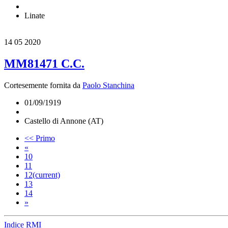
Linate
14
05 2020
MM81471 C.C.
Cortesemente fornita da
Paolo Stanchina
01/09/1919
Castello di Annone (AT)
<< Primo
«
10
11
12
(current)
13
14
»
Indice RMI