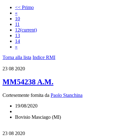
<< Primo
«
10
11
12
(current)
13
14
»
Torna alla lista
Indice RMI
23
08 2020
MM54238 A.M.
Cortesemente fornita da
Paolo Stanchina
19/08/2020
Bovisio Masciago (MI)
23
08 2020