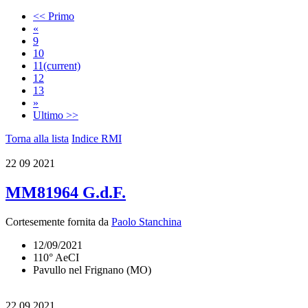
<< Primo
«
9
10
11
(current)
12
13
»
Ultimo >>
Torna alla lista
Indice RMI
22
09 2021
MM81964 G.d.F.
Cortesemente fornita da
Paolo Stanchina
12/09/2021
110° AeCI
Pavullo nel Frignano (MO)
22
09 2021