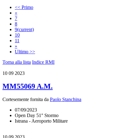
<< Primo
«
7
8
9
(current)
10
11
»
Ultimo >>
Torna alla lista
Indice RMI
10
09 2023
MM55069 A.M.
Cortesemente fornita da
Paolo Stanchina
07/09/2023
Open Day 51° Stormo
Istrana - Aeroporto Militare
10
09 2023